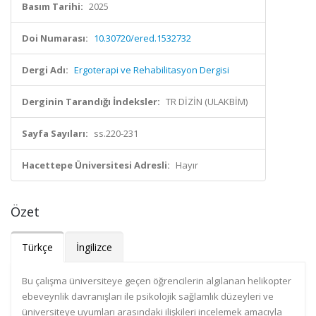
Basım Tarihi:
2025
Doi Numarası:
10.30720/ered.1532732
Dergi Adı:
Ergoterapi ve Rehabilitasyon Dergisi
Derginin Tarandığı İndeksler:
TR DİZİN (ULAKBİM)
Sayfa Sayıları:
ss.220-231
Hacettepe Üniversitesi Adresli:
Hayır
Özet
Türkçe
İngilizce
Bu çalışma üniversiteye geçen öğrencilerin algılanan helikopter
ebeveynlik davranışları ile psikolojik sağlamlık düzeyleri ve
üniversiteye uyumları arasındaki ilişkileri incelemek amacıyla