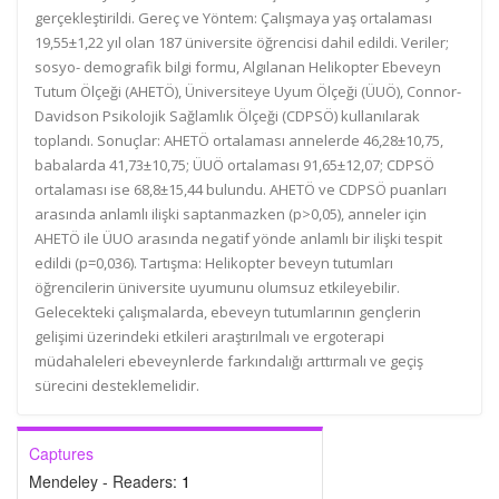
gerçekleştirildi. Gereç ve Yöntem: Çalışmaya yaş ortalaması
19,55±1,22 yıl olan 187 üniversite öğrencisi dahil edildi. Veriler;
sosyo- demografik bilgi formu, Algılanan Helikopter Ebeveyn
Tutum Ölçeği (AHETÖ), Üniversiteye Uyum Ölçeği (ÜUÖ), Connor-
Davidson Psikolojik Sağlamlık Ölçeği (CDPSÖ) kullanılarak
toplandı. Sonuçlar: AHETÖ ortalaması annelerde 46,28±10,75,
babalarda 41,73±10,75; ÜUÖ ortalaması 91,65±12,07; CDPSÖ
ortalaması ise 68,8±15,44 bulundu. AHETÖ ve CDPSÖ puanları
arasında anlamlı ilişki saptanmazken (p>0,05), anneler için
AHETÖ ile ÜUO arasında negatif yönde anlamlı bir ilişki tespit
edildi (p=0,036). Tartışma: Helikopter beveyn tutumları
öğrencilerin üniversite uyumunu olumsuz etkileyebilir.
Gelecekteki çalışmalarda, ebeveyn tutumlarının gençlerin
gelişimi üzerindeki etkileri araştırılmalı ve ergoterapi
müdahaleleri ebeveynlerde farkındalığı arttırmalı ve geçiş
sürecini desteklemelidir.
Captures
Mendeley - Readers:
1