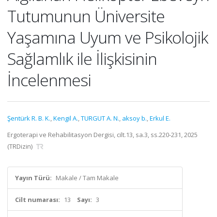
Tutumunun Üniversite
Yaşamına Uyum ve Psikolojik
Sağlamlık ile İlişkisinin
İncelenmesi
Şentürk R. B. K.
,
Kengil A.
,
TURGUT A. N.
,
aksoy b.
,
Erkul E.
Ergoterapi ve Rehabilitasyon Dergisi, cilt.13, sa.3, ss.220-231, 2025
(TRDizin)
Yayın Türü:
Makale / Tam Makale
Cilt numarası:
13
Sayı:
3