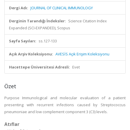
Dergi Adı:
JOURNAL OF CLINICAL IMMUNOLOGY
Derginin Tarandığı İndeksler:
Science Citation Index
Expanded (SCI-EXPANDED), Scopus
Sayfa Sayıları:
ss.127-133
Açık Arşiv Koleksiyonu:
AVESİS Açık Erişim Koleksiyonu
Hacettepe Üniversitesi Adresli:
Evet
Özet
Purpose Immunological and molecular evaluation of a patient
presenting with recurrent infections caused by Streptococcus
pneumoniae and low complement component 3 (C3) levels.
Atıflar