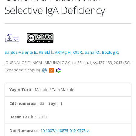
Selective IgA Deficiency
Santos-Valente E.
,
REİSLİ İ.
,
ARTAÇ H.
,
Ott R.
,
Sanal O.
,
Boztug K.
JOURNAL OF CLINICAL IMMUNOLOGY, cilt.33, sa.1, ss.127-133, 2013 (SCI-
Expanded, Scopus)
Yayın Türü:
Makale / Tam Makale
Cilt numarası:
33
Sayı:
1
Basım Tarihi:
2013
Doi Numarası:
10.1007/s10875-012-9775-z