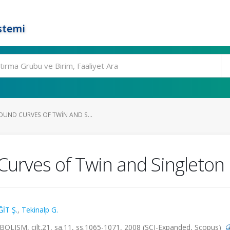
stemi
OUND CURVES OF TWIN AND S...
Curves of Twin and Singleton
ĞİT Ş.
,
Tekinalp G.
M, cilt.21, sa.11, ss.1065-1071, 2008 (SCI-Expanded, Scopus)