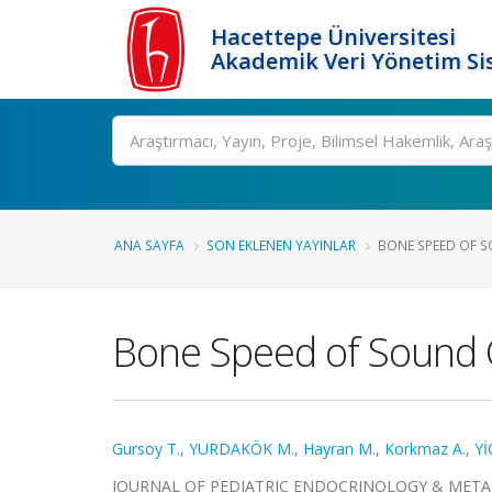
Hacettepe Üniversitesi
Akademik Veri Yönetim Si
Ara
ANA SAYFA
SON EKLENEN YAYINLAR
BONE SPEED OF S
Bone Speed of Sound 
Gursoy T.
,
YURDAKÖK M.
,
Hayran M.
,
Korkmaz A.
,
Yİ
JOURNAL OF PEDIATRIC ENDOCRINOLOGY & METABOLIS