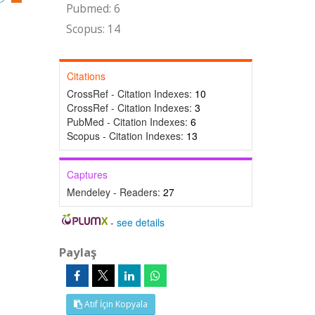
Pubmed: 6
Scopus: 14
Citations
CrossRef - Citation Indexes:
10
CrossRef - Citation Indexes:
3
PubMed - Citation Indexes:
6
Scopus - Citation Indexes:
13
Captures
Mendeley - Readers:
27
-
see details
Paylaş
Atıf İçin Kopyala