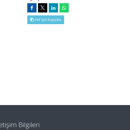
Atıf İçin Kopyala
letişim Bilgileri