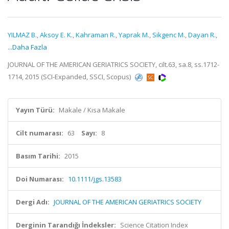
YILMAZ B.
,
Aksoy E. K.
,
Kahraman R.
,
Yaprak M.
,
Sikgenc M.
,
Dayan R.
,
...Daha Fazla
JOURNAL OF THE AMERICAN GERIATRICS SOCIETY, cilt.63, sa.8, ss.1712-
1714, 2015 (SCI-Expanded, SSCI, Scopus)
Yayın Türü:
Makale / Kısa Makale
Cilt numarası:
63
Sayı:
8
Basım Tarihi:
2015
Doi Numarası:
10.1111/jgs.13583
Dergi Adı:
JOURNAL OF THE AMERICAN GERIATRICS SOCIETY
Derginin Tarandığı İndeksler:
Science Citation Index