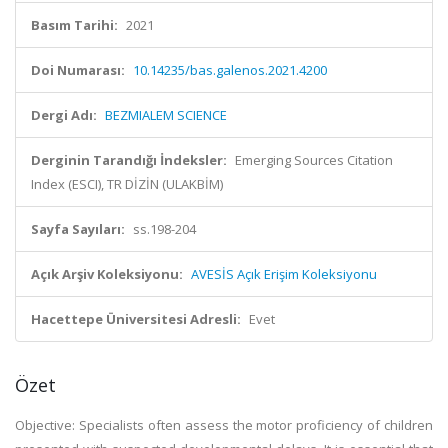
Basım Tarihi:
2021
Doi Numarası:
10.14235/bas.galenos.2021.4200
Dergi Adı:
BEZMIALEM SCIENCE
Derginin Tarandığı İndeksler:
Emerging Sources Citation
Index (ESCI), TR DİZİN (ULAKBİM)
Sayfa Sayıları:
ss.198-204
Açık Arşiv Koleksiyonu:
AVESİS Açık Erişim Koleksiyonu
Hacettepe Üniversitesi Adresli:
Evet
Özet
Objective: Specialists often assess the motor proficiency of children