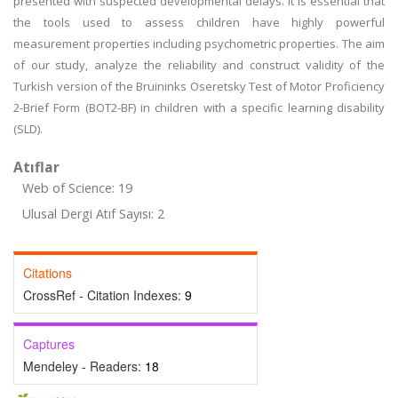
presented with suspected developmental delays. It is essential that
the tools used to assess children have highly powerful
measurement properties including psychometric properties. The aim
of our study, analyze the reliability and construct validity of the
Turkish version of the Bruininks Oseretsky Test of Motor Proficiency
2-Brief Form (BOT2-BF) in children with a specific learning disability
(SLD).
Atıflar
Web of Science: 19
Ulusal Dergi Atıf Sayısı: 2
Citations
CrossRef - Citation Indexes:
9
Captures
Mendeley - Readers:
18