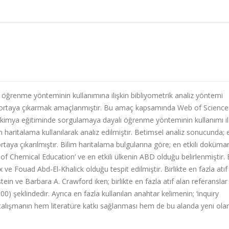
öğrenme yönteminin kullanımına ilişkin bibliyometrik analiz yöntemi
mini ortaya çıkarmak amaçlanmıştır. Bu amaç kapsamında Web of Science
kimya eğitiminde sorgulamaya dayalı öğrenme yönteminin kullanımı ile 
 haritalama kullanılarak analiz edilmiştir. Betimsel analiz sonucunda; 
rtaya çıkarılmıştır. Bilim haritalama bulgularına göre; en etkili doküma
l of Chemical Education’ ve en etkili ülkenin ABD olduğu belirlenmiştir. 
x ve Fouad Abd-El-Khalick olduğu tespit edilmiştir. Birlikte en fazla atıf
ein ve Barbara A. Crawford iken; birlikte en fazla atıf alan referanslar
 şeklindedir. Ayrıca en fazla kullanılan anahtar kelimenin; ‘inquiry
 çalışmanın hem literatüre katkı sağlanması hem de bu alanda yeni ola
.