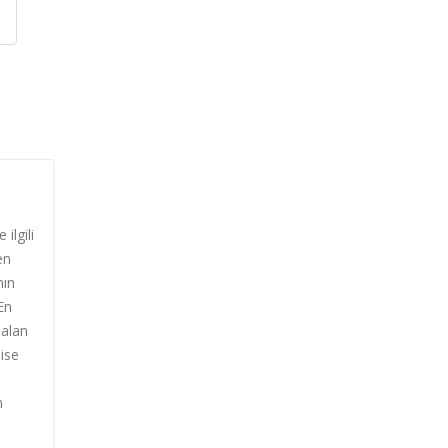
ilgili
en
nın
En
 alan
 ise
n