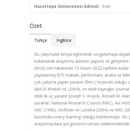
Hacettepe Üniversitesi Adresli:
Evet
Özet
Türkçe
İngilizce
Bu çalışmada kimya eğitiminde sorgulamaya dayalı 
kullanılarak araştırma alanının yapısını ve gelişi
(WoS) veri tabanında 15 Kasım 2022 tarihine kadar 
yayınlanmış 875 makale, performans analizi ve bilim
çok çalışma yapan yazarın Ellen J Yezierski olduğu o
Abd-El-Khalick vd. (2004), en etkili kaynağın ‘Journa
etkili ilk üç yazarın Joseph S. Krajcik, Ronald W. Mar
yazarlar; National Research Council (NRC), Avi Hofst
NRC (1996), Hofstein ve Lunetta (2004) ve NRC (2000)
based/discovery learning’ olduğu belirlenmiştir. Bu
araştırmacılara yol gösterici olması beklenmektedir