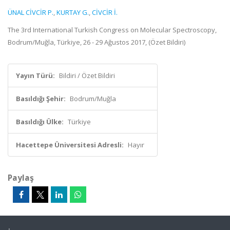
ÜNAL CİVCİR P.
,
KURTAY G.
,
CİVCİR İ.
The 3rd International Turkish Congress on Molecular Spectroscopy,
Bodrum/Muğla, Türkiye, 26 - 29 Ağustos 2017, (Özet Bildiri)
Yayın Türü:
Bildiri / Özet Bildiri
Basıldığı Şehir:
Bodrum/Muğla
Basıldığı Ülke:
Türkiye
Hacettepe Üniversitesi Adresli:
Hayır
Paylaş