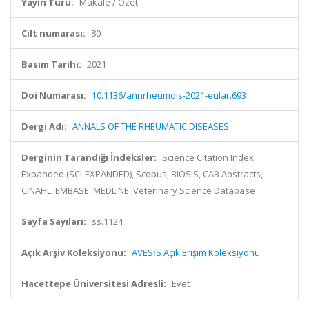
Yayın Türü:
Makale / Özet
Cilt numarası:
80
Basım Tarihi:
2021
Doi Numarası:
10.1136/annrheumdis-2021-eular.693
Dergi Adı:
ANNALS OF THE RHEUMATIC DISEASES
Derginin Tarandığı İndeksler:
Science Citation Index
Expanded (SCI-EXPANDED), Scopus, BIOSIS, CAB Abstracts,
CINAHL, EMBASE, MEDLINE, Veterinary Science Database
Sayfa Sayıları:
ss.1124
Açık Arşiv Koleksiyonu:
AVESİS Açık Erişim Koleksiyonu
Hacettepe Üniversitesi Adresli:
Evet