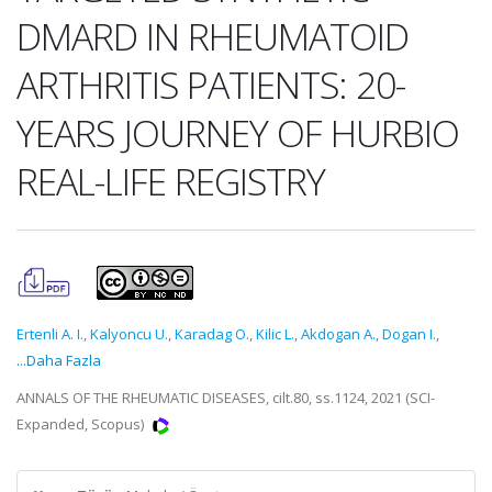
DMARD IN RHEUMATOID
ARTHRITIS PATIENTS: 20-
YEARS JOURNEY OF HURBIO
REAL-LIFE REGISTRY
Ertenli A. I.
,
Kalyoncu U.
,
Karadag O.
,
Kilic L.
,
Akdogan A.
,
Dogan I.
,
...Daha Fazla
ANNALS OF THE RHEUMATIC DISEASES, cilt.80, ss.1124, 2021 (SCI-
Expanded, Scopus)