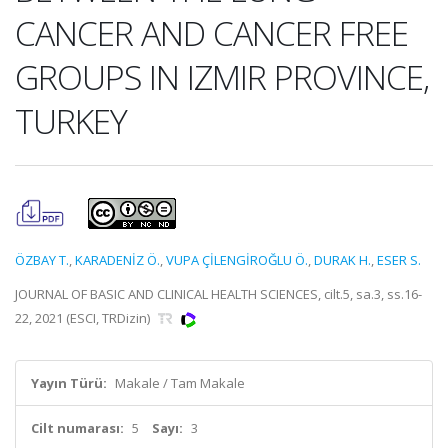
CANCER AND CANCER FREE
GROUPS IN IZMIR PROVINCE,
TURKEY
ÖZBAY T.
,
KARADENİZ Ö.
,
VUPA ÇİLENGİROĞLU Ö.
,
DURAK H.
,
ESER S.
JOURNAL OF BASIC AND CLINICAL HEALTH SCIENCES, cilt.5, sa.3, ss.16-
22, 2021 (ESCI, TRDizin)
Yayın Türü:
Makale / Tam Makale
Cilt numarası:
5
Sayı:
3