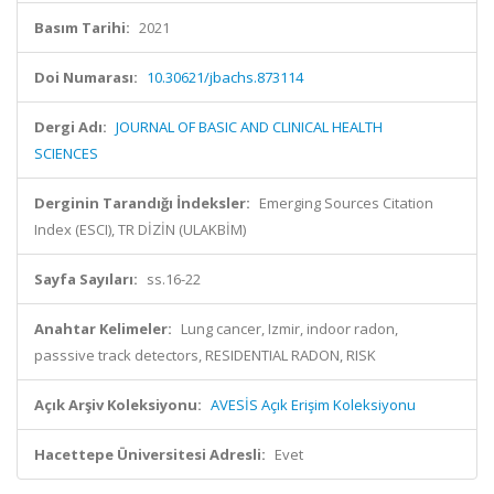
Basım Tarihi:
2021
Doi Numarası:
10.30621/jbachs.873114
Dergi Adı:
JOURNAL OF BASIC AND CLINICAL HEALTH
SCIENCES
Derginin Tarandığı İndeksler:
Emerging Sources Citation
Index (ESCI), TR DİZİN (ULAKBİM)
Sayfa Sayıları:
ss.16-22
Anahtar Kelimeler:
Lung cancer, Izmir, indoor radon,
passsive track detectors, RESIDENTIAL RADON, RISK
Açık Arşiv Koleksiyonu:
AVESİS Açık Erişim Koleksiyonu
Hacettepe Üniversitesi Adresli:
Evet