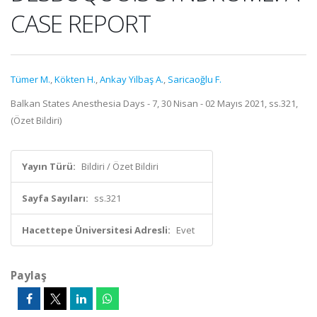
CASE REPORT
Tümer M.
,
Kökten H.
,
Ankay Yilbaş A.
,
Saricaoğlu F.
Balkan States Anesthesia Days - 7, 30 Nisan - 02 Mayıs 2021, ss.321,
(Özet Bildiri)
Yayın Türü:
Bildiri / Özet Bildiri
Sayfa Sayıları:
ss.321
Hacettepe Üniversitesi Adresli:
Evet
Paylaş