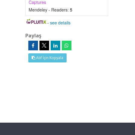
Captures
Mendeley - Readers:
5
-
see details
Paylaş
Atıf İçin Kopyala