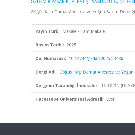
ÖZDEMİR YAŞAR P.
,
ALPAT Ş.
,
SABUNCU T.
,
ÇELİK H.
Göğüs Kalp Damar Anestezi ve Yoğun Bakım Derneği D
Yayın Türü:
Makale / Tam Makale
Basım Tarihi:
2025
Doi Numarası:
10.14744/gkdad.2025.53486
Dergi Adı:
Göğüs Kalp Damar Anestezi ve Yoğun 
Derginin Tarandığı İndeksler:
TR DİZİN (ULAK
Hacettepe Üniversitesi Adresli:
Evet