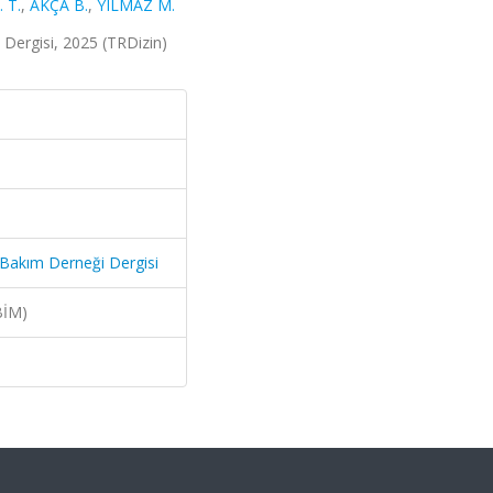
 T.
,
AKÇA B.
,
YILMAZ M.
ergisi, 2025 (TRDizin)
Bakım Derneği Dergisi
BİM)