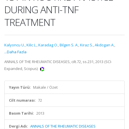
DURING ANTI-TNF
TREATMENT
Kalyoncu U.
,
Kilic L.
,
Karadag O.
,
Bilgen S. A.
,
Kiraz S.
,
Akdogan A.
,
...Daha Fazla
ANNALS OF THE RHEUMATIC DISEASES, cilt.72, ss.231, 2013 (SCI-
Expanded, Scopus)
Yayın Türü:
Makale / Özet
Cilt numarası:
72
Basım Tarihi:
2013
Dergi Adı:
ANNALS OF THE RHEUMATIC DISEASES