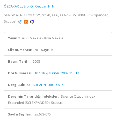
ÖZÇAKAR L.
,
Erol O.
,
Oezcan H. N.
SURGICAL NEUROLOGY, cilt.70, sa.6, ss.673-675, 2008 (SCI-Expanded,
Scopus)
Yayın Türü:
Makale / Kısa Makale
Cilt numarası:
70
Sayı:
6
Basım Tarihi:
2008
Doi Numarası:
10.1016/j.surneu.2007.11.017
Dergi Adı:
SURGICAL NEUROLOGY
Derginin Tarandığı İndeksler:
Science Citation Index
Expanded (SCI-EXPANDED), Scopus
Sayfa Sayıları:
ss.673-675