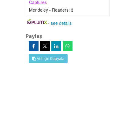
Captures
Mendeley - Readers:
3
-
see details
Paylaş
Atıf İçin Kopyala