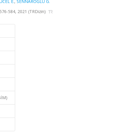
ÜCEL E.
,
SENNAROĞLU G.
 ss.576-584, 2021 (TRDizin)
BİM)