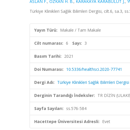
ASLAN F.
,
ÖZKAN H. B.
,
KARAKAYA KARABULUT J.
,
Y
Türkiye Klinikleri Sağlık Bilimleri Dergisi, cilt.6, sa.3,
Yayın Türü:
Makale / Tam Makale
Cilt numarası:
6
Sayı:
3
Basım Tarihi:
2021
Doi Numarası:
10.5336/healthsci.2020-77741
Dergi Adı:
Türkiye Klinikleri Sağlık Bilimleri Dergisi
Derginin Tarandığı İndeksler:
TR DİZİN (ULAK
Sayfa Sayıları:
ss.576-584
Hacettepe Üniversitesi Adresli:
Evet