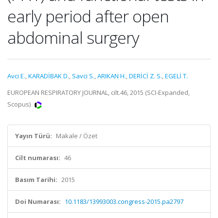
early period after open
abdominal surgery
Avci E.
,
KARADİBAK D.
,
Savci S.
,
ARIKAN H.
,
DERİCİ Z. S.
,
EGELİ T.
EUROPEAN RESPIRATORY JOURNAL, cilt.46, 2015 (SCI-Expanded,
Scopus)
Yayın Türü:
Makale / Özet
Cilt numarası:
46
Basım Tarihi:
2015
Doi Numarası:
10.1183/13993003.congress-2015.pa2797