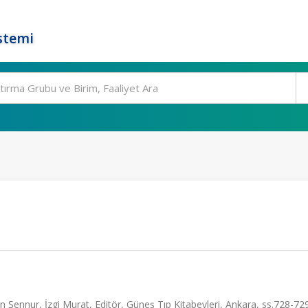
stemi
 Şennur, İzgi Murat, Editör, Güneş Tıp Kitabevleri, Ankara, ss.728-72