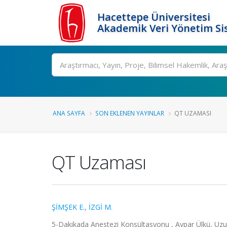
Hacettepe Üniversitesi
Akademik Veri Yönetim Si
Ara
ANA SAYFA
SON EKLENEN YAYINLAR
QT UZAMASI
QT Uzaması
ŞİMŞEK E.
,
İZGİ M.
5-Dakikada Anestezi Konsültasyonu , Aypar Ülkü, Uzun