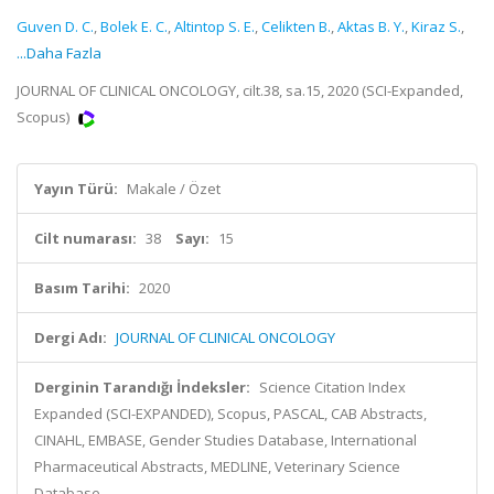
Guven D. C.
,
Bolek E. C.
,
Altintop S. E.
,
Celikten B.
,
Aktas B. Y.
,
Kiraz S.
,
...Daha Fazla
JOURNAL OF CLINICAL ONCOLOGY, cilt.38, sa.15, 2020 (SCI-Expanded,
Scopus)
Yayın Türü:
Makale / Özet
Cilt numarası:
38
Sayı:
15
Basım Tarihi:
2020
Dergi Adı:
JOURNAL OF CLINICAL ONCOLOGY
Derginin Tarandığı İndeksler:
Science Citation Index
Expanded (SCI-EXPANDED), Scopus, PASCAL, CAB Abstracts,
CINAHL, EMBASE, Gender Studies Database, International
Pharmaceutical Abstracts, MEDLINE, Veterinary Science
Database