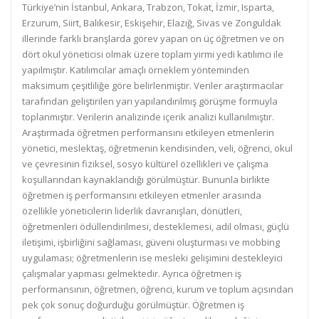
Türkiye’nin İstanbul, Ankara, Trabzon, Tokat, İzmir, Isparta,
Erzurum, Siirt, Balıkesir, Eskişehir, Elazığ, Sivas ve Zonguldak
illerinde farklı branşlarda görev yapan on üç öğretmen ve on
dört okul yöneticisi olmak üzere toplam yirmi yedi katılımcı ile
yapılmıştır. Katılımcılar amaçlı örneklem yönteminden
maksimum çeşitliliğe göre belirlenmiştir. Veriler araştırmacılar
tarafından geliştirilen yarı yapılandırılmış görüşme formuyla
toplanmıştır. Verilerin analizinde içerik analizi kullanılmıştır.
Araştırmada öğretmen performansını etkileyen etmenlerin
yönetici, meslektaş, öğretmenin kendisinden, veli, öğrenci, okul
ve çevresinin fiziksel, sosyo kültürel özellikleri ve çalışma
koşullarından kaynaklandığı görülmüştür. Bununla birlikte
öğretmen iş performansını etkileyen etmenler arasında
özellikle yöneticilerin liderlik davranışları, dönütleri,
öğretmenleri ödüllendirilmesi, desteklemesi, adil olması, güçlü
iletişimi, işbirliğini sağlaması, güveni oluşturması ve mobbing
uygulaması; öğretmenlerin ise mesleki gelişimini destekleyici
çalışmalar yapması gelmektedir. Ayrıca öğretmen iş
performansının, öğretmen, öğrenci, kurum ve toplum açısından
pek çok sonuç doğurduğu görülmüştür. Öğretmen iş