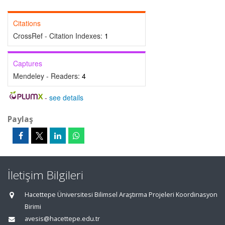
Citations
CrossRef - Citation Indexes:
1
Captures
Mendeley - Readers:
4
-
see details
Paylaş
İletişim Bilgileri
Hacettepe Üniversitesi Bilimsel Araştırma Projeleri Koordinasyon
Birimi
avesis@hacettepe.edu.tr