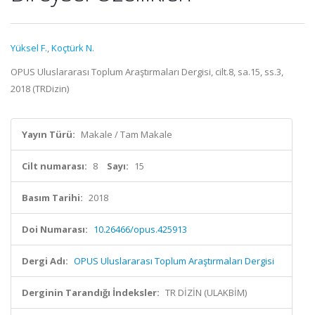
Yüksel F.
,
Koçtürk N.
OPUS Uluslararası Toplum Araştırmaları Dergisi, cilt.8, sa.15, ss.3,
2018 (TRDizin)
Yayın Türü:
Makale / Tam Makale
Cilt numarası:
8
Sayı:
15
Basım Tarihi:
2018
Doi Numarası:
10.26466/opus.425913
Dergi Adı:
OPUS Uluslararası Toplum Araştırmaları Dergisi
Derginin Tarandığı İndeksler:
TR DİZİN (ULAKBİM)