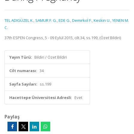
TEL ADIGÜZEL K.
,
SAMUR F. G.
,
EDE G.
,
Demirkol F.
,
Keskin U.
,
YENEN M.
C.
37th ESPEN Congress, 5 - 09 Eylül 2015, cilt.34, ss.199, (Özet Bildiri)
Yayın Türü:
Bildiri / Özet Bildiri
Cilt numarası:
34
Sayfa Sayıları:
ss.199
Hacettepe Üniversitesi Adresli:
Evet
Paylaş