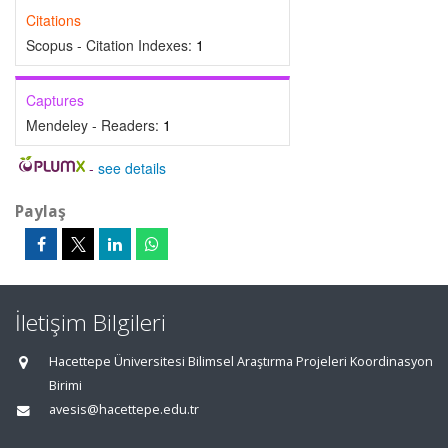
Citations
Scopus - Citation Indexes:
1
Captures
Mendeley - Readers:
1
-
see details
Paylaş
İletişim Bilgileri
Hacettepe Üniversitesi Bilimsel Araştırma Projeleri Koordinasyon
Birimi
avesis@hacettepe.edu.tr