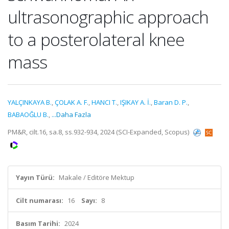
ultrasonographic approach
to a posterolateral knee
mass
YALÇINKAYA B.
,
ÇOLAK A. F.
,
HANCI T.
,
IŞIKAY A. İ.
,
Baran D. P.
,
BABAOĞLU B.
,
...Daha Fazla
PM&R, cilt.16, sa.8, ss.932-934, 2024 (SCI-Expanded, Scopus)
Yayın Türü:
Makale / Editöre Mektup
Cilt numarası:
16
Sayı:
8
Basım Tarihi:
2024