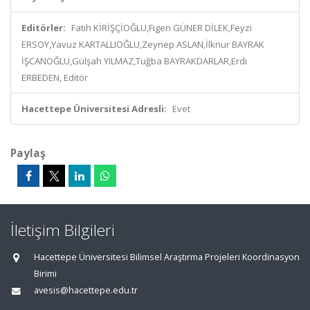
Editörler:
Fatih KİRİŞÇİOĞLU,Figen GÜNER DİLEK,Feyzi
ERSOY,Yavuz KARTALLIOĞLU,Zeynep ASLAN,İlknur BAYRAK
İŞCANOĞLU,Gülşah YILMAZ,Tuğba BAYRAKDARLAR,Erdi
ERBEDEN, Editör
Hacettepe Üniversitesi Adresli:
Evet
Paylaş
İletişim Bilgileri
Hacettepe Üniversitesi Bilimsel Araştırma Projeleri Koordinasyon
Birimi
avesis@hacettepe.edu.tr