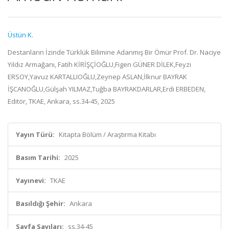
Üstün K.
Destanların İzinde Türklük Bilimine Adanmış Bir Ömür Prof. Dr. Naciye
Yıldız Armağanı, Fatih KİRİŞÇİOĞLU,Figen GÜNER DİLEK,Feyzi
ERSOY,Yavuz KARTALLIOĞLU,Zeynep ASLAN,İlknur BAYRAK
İŞCANOĞLU,Gülşah YILMAZ,Tuğba BAYRAKDARLAR,Erdi ERBEDEN,
Editör, TKAE, Ankara, ss.34-45, 2025
Yayın Türü:
Kitapta Bölüm / Araştırma Kitabı
Basım Tarihi:
2025
Yayınevi:
TKAE
Basıldığı Şehir:
Ankara
Sayfa Sayıları:
ss.34-45