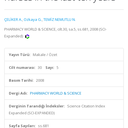
ÇELİKER A.
,
Ozkaya G.
,
TEMİZ NEMUTLU N.
PHARMACY WORLD & SCIENCE, cilt.30, sa.5, ss.681, 2008 (SCI-
Expanded)
Yayın Türü:
Makale / Özet
Cilt numarası:
30
Sayı:
5
Basım Tarihi:
2008
Dergi Adı:
PHARMACY WORLD & SCIENCE
Derginin Tarandığı İndeksler:
Science Citation Index
Expanded (SCI-EXPANDED)
Sayfa Sayıları:
ss.681