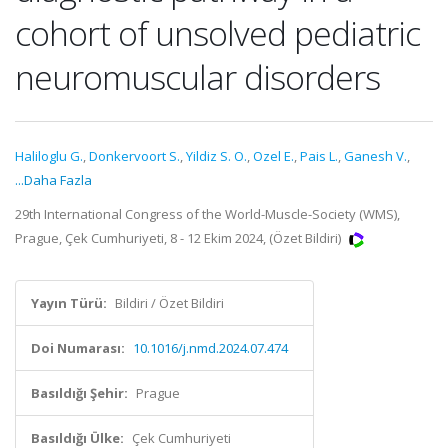
cohort of unsolved pediatric
neuromuscular disorders
Haliloglu G.
,
Donkervoort S.
,
Yildiz S. O.
,
Ozel E.
,
Pais L.
,
Ganesh V.
,
...Daha Fazla
29th International Congress of the World-Muscle-Society (WMS),
Prague, Çek Cumhuriyeti, 8 - 12 Ekim 2024, (Özet Bildiri)
Yayın Türü:
Bildiri / Özet Bildiri
Doi Numarası:
10.1016/j.nmd.2024.07.474
Basıldığı Şehir:
Prague
Basıldığı Ülke:
Çek Cumhuriyeti