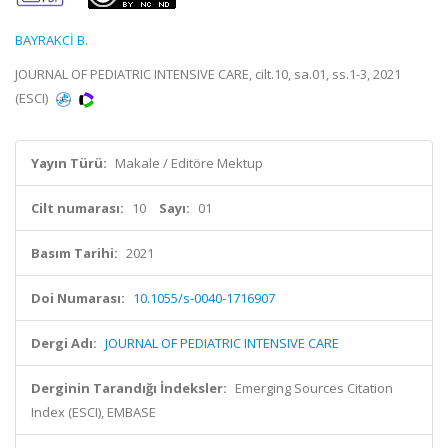
BAYRAKCİ B.
JOURNAL OF PEDIATRIC INTENSIVE CARE, cilt.10, sa.01, ss.1-3, 2021
(ESCI)
Yayın Türü:
Makale / Editöre Mektup
Cilt numarası:
10
Sayı:
01
Basım Tarihi:
2021
Doi Numarası:
10.1055/s-0040-1716907
Dergi Adı:
JOURNAL OF PEDIATRIC INTENSIVE CARE
Derginin Tarandığı İndeksler:
Emerging Sources Citation
Index (ESCI), EMBASE