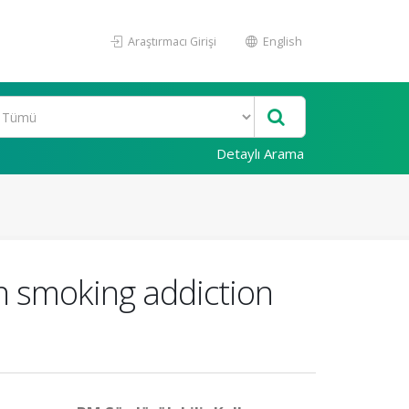
Araştırmacı Girişi
English
Detaylı Arama
on smoking addiction