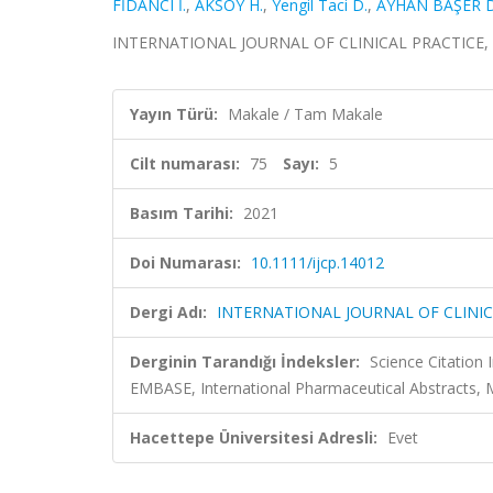
FİDANCI İ.
,
AKSOY H.
,
Yengil Taci D.
,
AYHAN BAŞER D
INTERNATIONAL JOURNAL OF CLINICAL PRACTICE, cilt
Yayın Türü:
Makale / Tam Makale
Cilt numarası:
75
Sayı:
5
Basım Tarihi:
2021
Doi Numarası:
10.1111/ijcp.14012
Dergi Adı:
INTERNATIONAL JOURNAL OF CLINIC
Derginin Tarandığı İndeksler:
Science Citation
EMBASE, International Pharmaceutical Abstracts,
Hacettepe Üniversitesi Adresli:
Evet