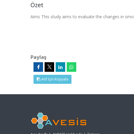
Özet
Aims This study aims to evaluate the changes in smok
Paylaş
Atıf İçin Kopyala