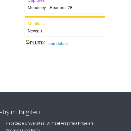
Captures
Mendeley - Readers:
76
Mentions
News:
1
-
see details
letişim Bilgileri
Hacettepe Üniversitesi Bilimsel Araştırma Projeleri
Koordinasyon Birimi