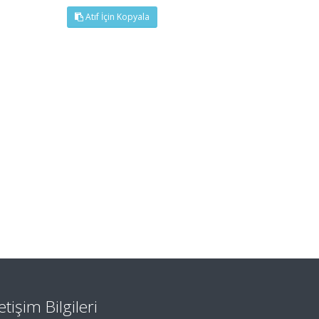
Atıf İçin Kopyala
letişim Bilgileri