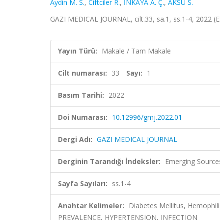
Aydin M. S.
,
Ciftciler R.
,
İNKAYA A. Ç.
,
AKSU S.
GAZI MEDICAL JOURNAL, cilt.33, sa.1, ss.1-4, 2022 (
Yayın Türü:
Makale / Tam Makale
Cilt numarası:
33
Sayı:
1
Basım Tarihi:
2022
Doi Numarası:
10.12996/gmj.2022.01
Dergi Adı:
GAZI MEDICAL JOURNAL
Derginin Tarandığı İndeksler:
Emerging Sources
Sayfa Sayıları:
ss.1-4
Anahtar Kelimeler:
Diabetes Mellitus, Hemophilia
PREVALENCE, HYPERTENSION, INFECTION