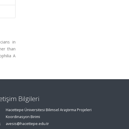
cians in
her than
ophilia A
letişim Bilgileri
Hacettepe Üniversitesi Bilimsel Araştırma Projeleri
Koordinasyon Birimi
avesis@hacettepe.edu.tr