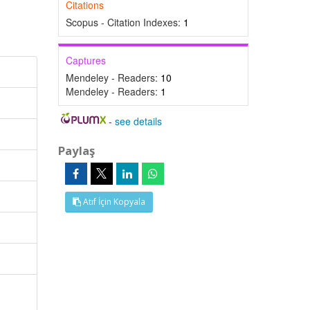
Citations
Scopus - Citation Indexes:
1
Captures
Mendeley - Readers:
10
Mendeley - Readers:
1
-
see details
Paylaş
Atıf İçin Kopyala