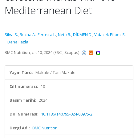
Mediterranean Diet
Silva S.
,
Rocha A.
,
Ferreira L.
,
Neto B.
,
DİKMEN D.
,
Vidacek Filipec S.
,
...Daha Fazla
BMC Nutrition, cilt.10, 2024 (ESCI, Scopus)
Yayın Türü:
Makale / Tam Makale
Cilt numarası:
10
Basım Tarihi:
2024
Doi Numarası:
10.1186/s40795-024-00975-2
Dergi Adı:
BMC Nutrition