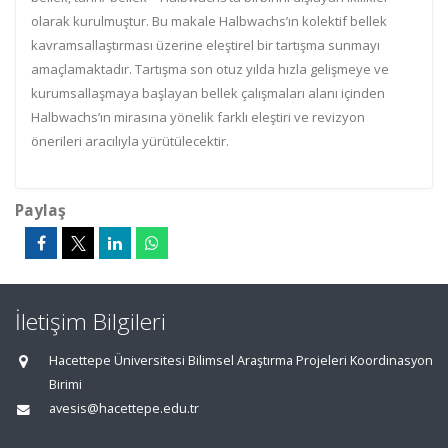
olarak kurulmuştur. Bu makale Halbwachs’ın kolektif bellek
kavramsallaştırması üzerine eleştirel bir tartışma sunmayı
amaçlamaktadır. Tartışma son otuz yılda hızla gelişmeye ve
kurumsallaşmaya başlayan bellek çalışmaları alanı içinden
Halbwachs’ın mirasına yönelik farklı eleştiri ve revizyon
önerileri aracılıyla yürütülecektir.
Paylaş
İletişim Bilgileri
Hacettepe Üniversitesi Bilimsel Araştırma Projeleri Koordinasyon
Birimi
avesis@hacettepe.edu.tr