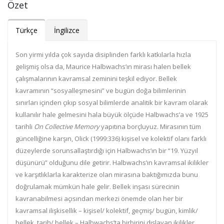
Özet
Türkçe
İngilizce
Son yirmi yılda çok sayıda disiplinden farklı katkılarla hızla
gelişmiş olsa da, Maurice Halbwachs’ın mirası halen bellek
çalışmalarının kavramsal zeminini teşkil ediyor. Bellek
kavramının “sosyalleşmesini” ve bugün doğa bilimlerinin
sınırları içinden çıkıp sosyal bilimlerde analitik bir kavram olarak
kullanılır hale gelmesini hala büyük ölçüde Halbwachs’a ve 1925
tarihli
On Collective Memory
yapıtına borçluyuz. Mirasının tüm
güncelliğine karşın, Olick (1999:336) kişisel ve kolektif olanı farklı
düzeylerde sorunsallaştırdığı için Halbwachs’ın bir “19. Yüzyıl
düşünürü” olduğunu dile getirir. Halbwachs’ın kavramsal ikilikler
ve karşıtlıklarla karakterize olan mirasına baktığımızda bunu
doğrulamak mümkün hale gelir. Bellek inşası sürecinin
kavranabilmesi açısından merkezi önemde olan her bir
kavramsal ilişkisellik – kişisel/ kolektif, geçmiş/ bugün, kimlik/
bellek, tarih/ bellek – Halbwachs’ta birbirini dışlayan ikilikler