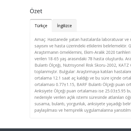
Özet
Türkçe
İngilizce
Amaç: Hastanede yatan hastalarda laboratuvar ve rad
sayısını ve hasta üzerindeki etkilerini belirlemektir
Araştırmanın örneklemini, Ekim-Aralık 2020 tarihleri a
verilen 18-65 yaş arasındaki 78 hasta oluşturdu. A
Bulantı Ölçeği, Nutrisyonel Risk Skoru-2002, KATZ G
toplanmıştır. Bulgular: Araştırmaya katılan hastala
ortalama 12.1 saat aç kaldığı ve bu süre içinde orta
ortalaması 0.77±1.15, BARF Bulantı Ölçeği puan o
Anksiyete Ölçeği puan ortalaması ise 25.03±5.95 bu
nedeniyle verilen açlık istemi süresinde atlanılan öğ
susama, bulantı, yorgunluk, anksiyete yaşadığı belirl
paylaşılması ve hemşirelik uygulamalarına yansıtılm