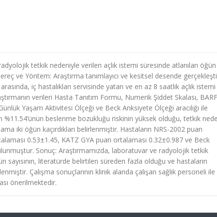
yolojik tetkik nedeniyle verilen açlık istemi süresinde atlanılan öğün
. Gereç ve Yöntem: Araştırma tanımlayıcı ve kesitsel desende gerçekleştir
rasında, iç hastalıkları servisinde yatan ve en az 8 saatlik açlık istemi
raştırmanın verileri Hasta Tanıtım Formu, Numerik Şiddet Skalası, BAR
ünlük Yaşam Aktivitesi Ölçeği ve Beck Anksiyete Ölçeği aracılığı ile
rın %11.54’ünün beslenme bozukluğu riskinin yüksek olduğu, tetkik nede
lama iki öğün kaçırdıkları belirlenmiştir. Hastaların NRS-2002 puan
rtalaması 0.53±1.45, KATZ GYA puan ortalaması 0.32±0.987 ve Beck
lunmuştur. Sonuç: Araştırmamızda, laboratuvar ve radyolojik tetkik
ün sayısının, literatürde belirtilen süreden fazla olduğu ve hastaların
enmiştir. Çalışma sonuçlarının klinik alanda çalışan sağlık personeli ile
ası önerilmektedir.