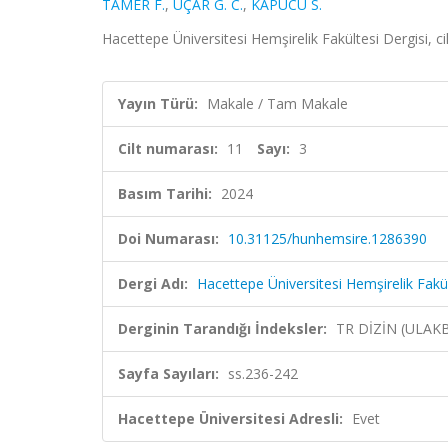
TAMER F.
,
UÇAR G. C.
,
KAPUCU S.
Hacettepe Üniversitesi Hemşirelik Fakültesi Dergisi, ci
Yayın Türü:
Makale / Tam Makale
Cilt numarası:
11
Sayı:
3
Basım Tarihi:
2024
Doi Numarası:
10.31125/hunhemsire.1286390
Dergi Adı:
Hacettepe Üniversitesi Hemşirelik Fakül
Derginin Tarandığı İndeksler:
TR DİZİN (ULAK
Sayfa Sayıları:
ss.236-242
Hacettepe Üniversitesi Adresli:
Evet