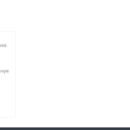
ildi.
F
niyle