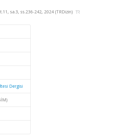
lt.11, sa.3, ss.236-242, 2024 (TRDizin)
tesi Dergisi
BİM)