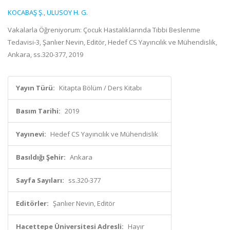
KOCABAŞ Ş.
,
ULUSOY H. G.
Vakalarla Öğreniyorum: Çocuk Hastalıklarında Tıbbi Beslenme
Tedavisi-3, Şanlıer Nevin, Editör, Hedef CS Yayıncılık ve Mühendislik,
Ankara, ss.320-377, 2019
Yayın Türü:
Kitapta Bölüm / Ders Kitabı
Basım Tarihi:
2019
Yayınevi:
Hedef CS Yayıncılık ve Mühendislik
Basıldığı Şehir:
Ankara
Sayfa Sayıları:
ss.320-377
Editörler:
Şanlıer Nevin, Editör
Hacettepe Üniversitesi Adresli:
Hayır