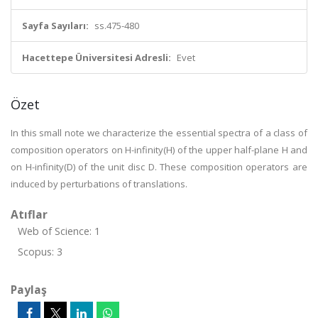
Sayfa Sayıları:
ss.475-480
Hacettepe Üniversitesi Adresli:
Evet
Özet
In this small note we characterize the essential spectra of a class of
composition operators on H-infinity(H) of the upper half-plane H and
on H-infinity(D) of the unit disc D. These composition operators are
induced by perturbations of translations.
Atıflar
Web of Science: 1
Scopus: 3
Paylaş