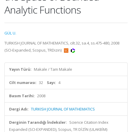
Analytic Functions
GÜL U.
TURKISH JOURNAL OF MATHEMATICS, cilt.32, sa.4, ss.475-480, 2008
(SCI-Expanded, Scopus, TRDizin)
Yayın Türü:
Makale / Tam Makale
Cilt numarası:
32
Sayı:
4
Basım Tarihi:
2008
Dergi Adı:
TURKISH JOURNAL OF MATHEMATICS
Derginin Tarandığı İndeksler:
Science Citation Index
Expanded (SCI-EXPANDED), Scopus, TR DİZİN (ULAKBİM)