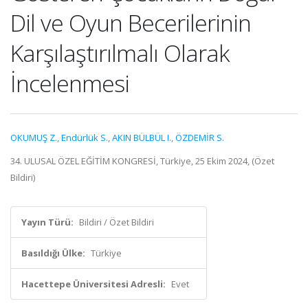
Dil ve Oyun Becerilerinin
Karşılaştırılmalı Olarak
İncelenmesi
OKUMUŞ Z.
,
Endürlük S.
,
AKIN BÜLBÜL I.
,
ÖZDEMİR S.
34. ULUSAL ÖZEL EĞİTİM KONGRESİ, Türkiye, 25 Ekim 2024, (Özet
Bildiri)
Yayın Türü:
Bildiri / Özet Bildiri
Basıldığı Ülke:
Türkiye
Hacettepe Üniversitesi Adresli:
Evet