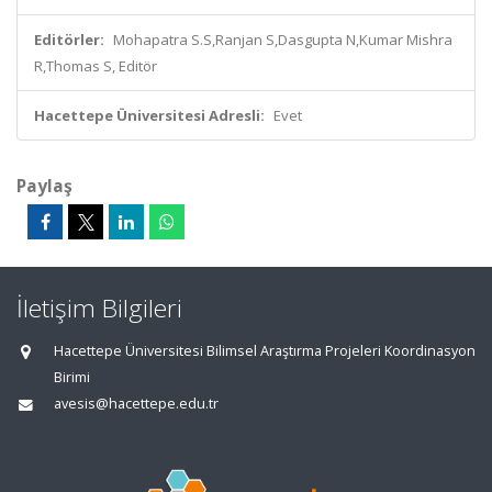
Editörler:
Mohapatra S.S,Ranjan S,Dasgupta N,Kumar Mishra
R,Thomas S, Editör
Hacettepe Üniversitesi Adresli:
Evet
Paylaş
İletişim Bilgileri
Hacettepe Üniversitesi Bilimsel Araştırma Projeleri Koordinasyon
Birimi
avesis@hacettepe.edu.tr