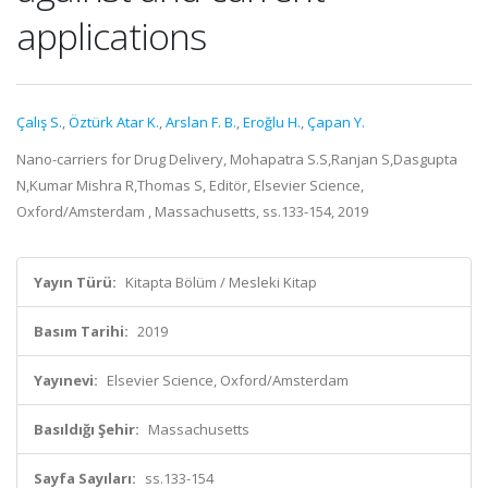
applications
Çalış S.
,
Öztürk Atar K.
,
Arslan F. B.
,
Eroğlu H.
,
Çapan Y.
Nano-carriers for Drug Delivery, Mohapatra S.S,Ranjan S,Dasgupta
N,Kumar Mishra R,Thomas S, Editör, Elsevier Science,
Oxford/Amsterdam , Massachusetts, ss.133-154, 2019
Yayın Türü:
Kitapta Bölüm / Mesleki Kitap
Basım Tarihi:
2019
Yayınevi:
Elsevier Science, Oxford/Amsterdam
Basıldığı Şehir:
Massachusetts
Sayfa Sayıları:
ss.133-154