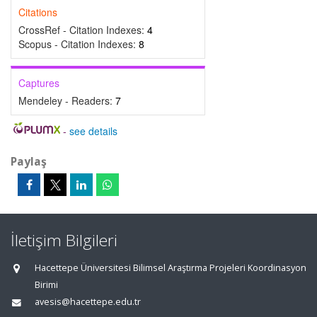
Citations
CrossRef - Citation Indexes:
4
Scopus - Citation Indexes:
8
Captures
Mendeley - Readers:
7
-
see details
Paylaş
İletişim Bilgileri
Hacettepe Üniversitesi Bilimsel Araştırma Projeleri Koordinasyon
Birimi
avesis@hacettepe.edu.tr