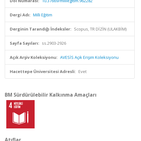
Doi Numarası:
10.37669/milliegitim.962282
Dergi Adı:
Milli Eğitim
Derginin Tarandığı İndeksler:
Scopus, TR DİZİN (ULAKBİM)
Sayfa Sayıları:
ss.2903-2926
Açık Arşiv Koleksiyonu:
AVESİS Açık Erişim Koleksiyonu
Hacettepe Üniversitesi Adresli:
Evet
BM Sürdürülebilir Kalkınma Amaçları
Atıflar