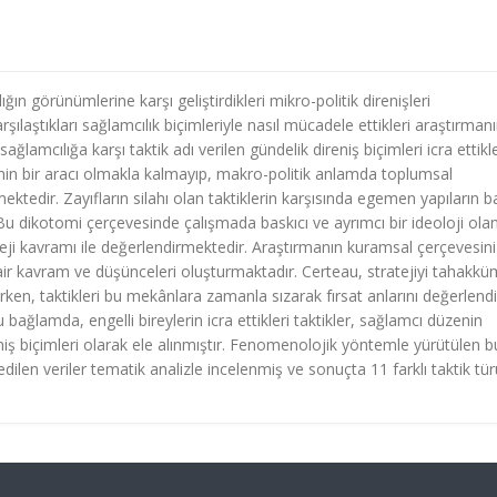
ğın görünümlerine karşı geliştirdikleri mikro-politik direnişleri
rşılaştıkları sağlamcılık biçimleriyle nasıl mücadele ettikleri araştırman
ağlamcılığa karşı taktik adı verilen gündelik direniş biçimleri icra ettikl
nin bir aracı olmakla kalmayıp, makro-politik anlamda toplumsal
tedir. Zayıfların silahı olan taktiklerin karşısında egemen yapıların ba
. Bu dikotomi çerçevesinde çalışmada baskıcı ve ayrımcı bir ideoloji ola
teji kavramı ile değerlendirmektedir. Araştırmanın kuramsal çerçevesini
air kavram ve düşünceleri oluşturmaktadır. Certeau, stratejiyi tahakk
rirken, taktikleri bu mekânlara zamanla sızarak fırsat anlarını değerlend
 bağlamda, engelli bireylerin icra ettikleri taktikler, sağlamcı düzenin
niş biçimleri olarak ele alınmıştır. Fenomenolojik yöntemle yürütülen b
dilen veriler tematik analizle incelenmiş ve sonuçta 11 farklı taktik tür