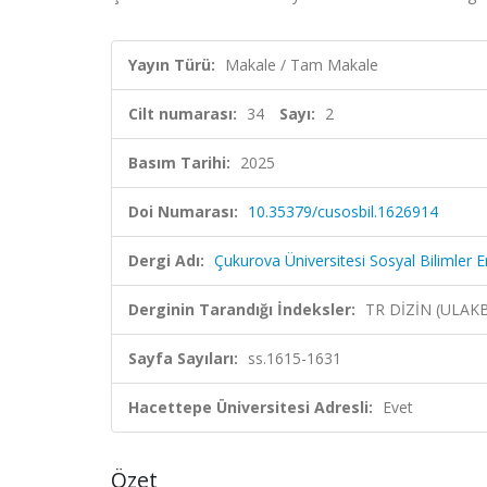
Yayın Türü:
Makale / Tam Makale
Cilt numarası:
34
Sayı:
2
Basım Tarihi:
2025
Doi Numarası:
10.35379/cusosbil.1626914
Dergi Adı:
Çukurova Üniversitesi Sosyal Bilimler E
Derginin Tarandığı İndeksler:
TR DİZİN (ULAK
Sayfa Sayıları:
ss.1615-1631
Hacettepe Üniversitesi Adresli:
Evet
Özet