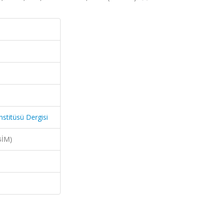
nstitüsü Dergisi
BİM)