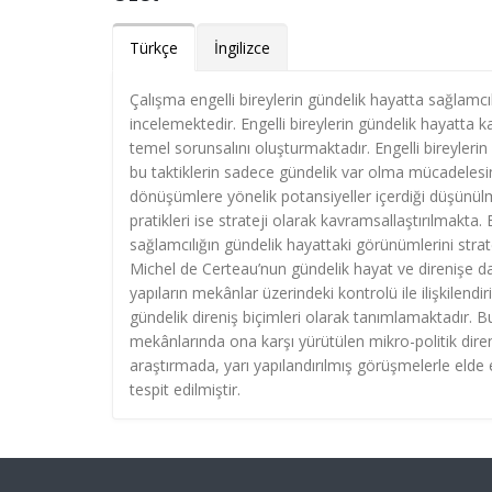
Türkçe
İngilizce
Çalışma engelli bireylerin gündelik hayatta sağlamcılı
incelemektedir. Engelli bireylerin gündelik hayatta ka
temel sorunsalını oluşturmaktadır. Engelli bireylerin s
bu taktiklerin sadece gündelik var olma mücadelesi
dönüşümlere yönelik potansiyeller içerdiği düşünülmek
pratikleri ise strateji olarak kavramsallaştırılmakta
sağlamcılığın gündelik hayattaki görünümlerini stra
Michel de Certeau’nun gündelik hayat ve direnişe d
yapıların mekânlar üzerindeki kontrolü ile ilişkilendi
gündelik direniş biçimleri olarak tanımlamaktadır. Bu
mekânlarında ona karşı yürütülen mikro-politik dire
araştırmada, yarı yapılandırılmış görüşmelerle elde e
tespit edilmiştir.