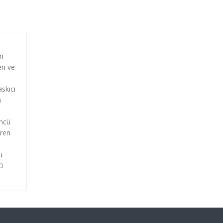
ın
eri ve
skıcı
n
ümcü
iren
u
ü