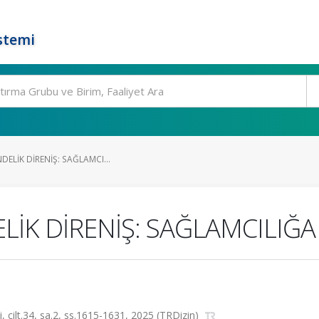
stemi
DELİK DİRENİŞ: SAĞLAMCI...
LİK DİRENİŞ: SAĞLAMCILIĞA
, cilt.34, sa.2, ss.1615-1631, 2025 (TRDizin)