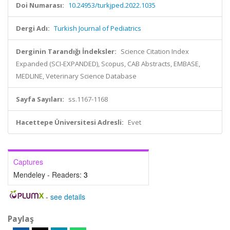
Doi Numarası:
10.24953/turkjped.2022.1035
Dergi Adı:
Turkish Journal of Pediatrics
Derginin Tarandığı İndeksler:
Science Citation Index
Expanded (SCI-EXPANDED), Scopus, CAB Abstracts, EMBASE,
MEDLINE, Veterinary Science Database
Sayfa Sayıları:
ss.1167-1168
Hacettepe Üniversitesi Adresli:
Evet
Captures
Mendeley - Readers:
3
-
see details
Paylaş