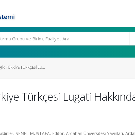
stemi
JIK TÜRKIYE TÜRKÇESI LU...
ürkiye Türkçesi Lugati Hakkınd
Bildiriler, ŞENEL MUSTAFA, Editör, Ardahan Üniversitesi Yayınları, Ard