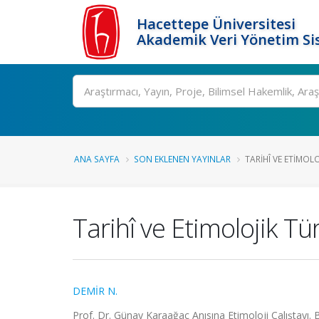
Hacettepe Üniversitesi
Akademik Veri Yönetim Si
Ara
ANA SAYFA
SON EKLENEN YAYINLAR
TARIHÎ VE ETIMOLO
Tarihî ve Etimolojik T
DEMİR N.
Prof. Dr. Günay Karaağaç Anısına Etimoloji Çalıştayı. 