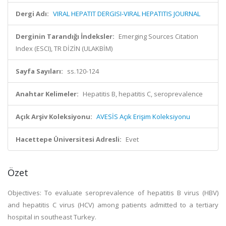
Dergi Adı:
VIRAL HEPATIT DERGISI-VIRAL HEPATITIS JOURNAL
Derginin Tarandığı İndeksler:
Emerging Sources Citation
Index (ESCI), TR DİZİN (ULAKBİM)
Sayfa Sayıları:
ss.120-124
Anahtar Kelimeler:
Hepatitis B, hepatitis C, seroprevalence
Açık Arşiv Koleksiyonu:
AVESİS Açık Erişim Koleksiyonu
Hacettepe Üniversitesi Adresli:
Evet
Özet
Objectives: To evaluate seroprevalence of hepatitis B virus (HBV)
and hepatitis C virus (HCV) among patients admitted to a tertiary
hospital in southeast Turkey.