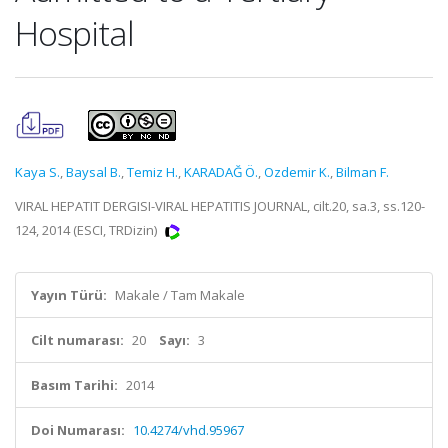
Hospital
Kaya S.
,
Baysal B.
,
Temiz H.
,
KARADAĞ Ö.
,
Ozdemir K.
,
Bilman F.
VIRAL HEPATIT DERGISI-VIRAL HEPATITIS JOURNAL, cilt.20, sa.3, ss.120-
124, 2014 (ESCI, TRDizin)
Yayın Türü:
Makale / Tam Makale
Cilt numarası:
20
Sayı:
3
Basım Tarihi:
2014
Doi Numarası:
10.4274/vhd.95967