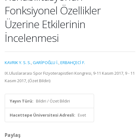
Fonksiyonel Özellikler
Üzerine Etkilerinin
İncelenmesi
KAVRIK Y. S. S.
,
GARİPOĞLU İ.
,
ERBAHÇECİ F.
IX.Uluslararası Spor Fizyoterapistleri Kongresi, 9-11 Kasım 2017, 9 - 11
Kasım 2017, (Özet Bildiri)
Yayın Türü:
Bildiri / Özet Bildiri
Hacettepe Üniversitesi Adresli:
Evet
Paylaş