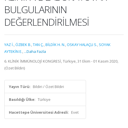
BULGULARININ
DEĞERLENDİRİLMESİ
YAZ İ.
,
ÖZBEK B.
,
TAN Ç.
,
BİLDİK H. N.
,
OSKAY HALAÇLI S.
,
SOYAK
AYTEKİN E.
,
...Daha Fazla
6. KLİNİK İMMÜNOLOJİ KONGRESİ, Türkiye, 31 Ekim - 01 Kasım 2020,
(Özet Bildiri)
Yayın Türü:
Bildiri / Özet Bildiri
Basıldığı Ülke:
Türkiye
Hacettepe Üniversitesi Adresli:
Evet