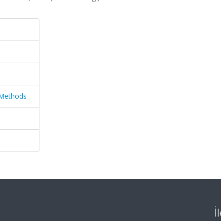
c Methods
İ