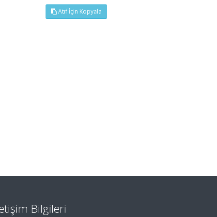
Atıf İçin Kopyala
letişim Bilgileri