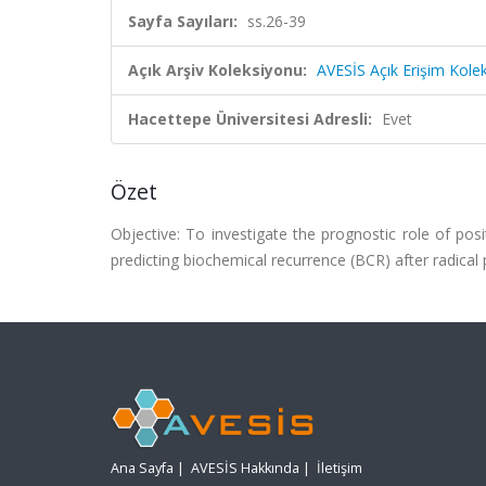
Sayfa Sayıları:
ss.26-39
Açık Arşiv Koleksiyonu:
AVESİS Açık Erişim Kole
Hacettepe Üniversitesi Adresli:
Evet
Özet
Objective: To investigate the prognostic role of posi
predicting biochemical recurrence (BCR) after radical
Ana Sayfa
|
AVESİS Hakkında
|
İletişim