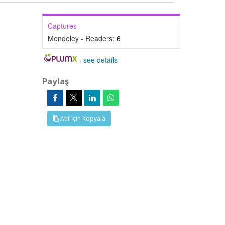
Captures
Mendeley - Readers:
6
-
see details
Paylaş
Atıf İçin Kopyala