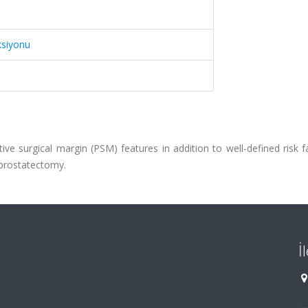
ksiyonu
tive surgical margin (PSM) features in addition to well-defined risk f
 prostatectomy.
İ