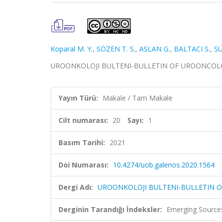
Koparal M. Y.
,
SÖZEN T. S.
,
ASLAN G.
,
BALTACI S.
,
SÜ
UROONKOLOJI BULTENI-BULLETIN OF UROONCOLOGY, ci
Yayın Türü:
Makale / Tam Makale
Cilt numarası:
20
Sayı:
1
Basım Tarihi:
2021
Doi Numarası:
10.4274/uob.galenos.2020.1564
Dergi Adı:
UROONKOLOJI BULTENI-BULLETIN 
Derginin Tarandığı İndeksler:
Emerging Sources