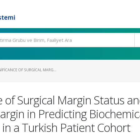
stemi
IFICANCE OF SURGICAL MARG...
e of Surgical Margin Status a
Margin in Predicting Biochemi
in a Turkish Patient Cohort