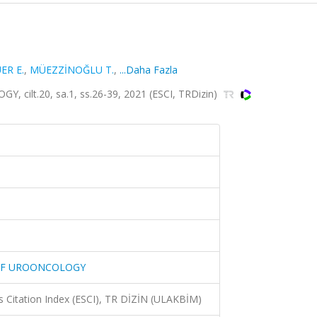
ER E.
,
MÜEZZİNOĞLU T.
,
...Daha Fazla
lt.20, sa.1, ss.26-39, 2021 (ESCI, TRDizin)
OF UROONCOLOGY
 Citation Index (ESCI), TR DİZİN (ULAKBİM)