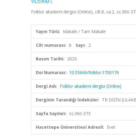
YILDIRIM i.
Folklor akademi dergisi (Online), cilt.8, sa.2, ss.360-
Yayın Türü:
Makale / Tam Makale
Cilt numarası:
8
Sayı:
2
Basım Tarihi:
2025
Doi Numarası:
10.55666/folklor.1700176
Dergi Adı:
Folklor akademi dergisi (Online)
Derginin Tarandığı İndeksler:
TR DİZİN (ULAK
Sayfa Sayıları:
ss.360-373
Hacettepe Üniversitesi Adresli:
Evet