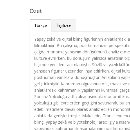
Özet
Türkçe
İngilizce
Yapay zekâ ve dijital bilinç figürlerinin anlatılard
kılmaktadır. Bu çalışma, posthümanizm perspektifi
çağda monomit yapısının dönüşümünü analiz etmektedi
kültüre evrilirken, bu dönüşüm yalnızca anlatının biç
biçimde yeniden tanımlamıştır. Sözlü ve yazılı kültü
yansıtan figürler üzerinden inşa edilirken, dijital kü
posthüman varlıklara dönüşmüştür. Anlatıların yapı
geliştirilmiştir. Kahraman olgusunun mit, masal ve d
anlatılardaki kahramanlık yapılarının kuramsal çer
Sonsuz Yolculuğu adlı çalışmasındaki monomit kura
yolculuğu gibi evrelerden geçtiğini savunarak, bu an
edebi metinlere dayalı olarak analiz edilen monomi
anlatılarla genişletilmiştir. Makalede, Transcendenc
bilinç, yapay zekâ ve biyoteknoloji aracılığıyla ins
yapısındaki kahramanlık aşamalarının posthümanist 