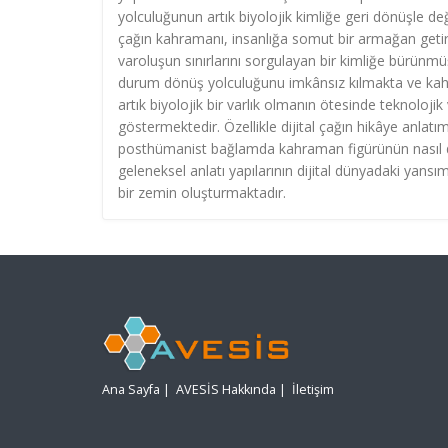
yolculuğunun artık biyolojik kimliğe geri dönüşle de
çağın kahramanı, insanlığa somut bir armağan getire
varoluşun sınırlarını sorgulayan bir kimliğe bürünmü
durum dönüş yolculuğunu imkânsız kılmakta ve kahr
artık biyolojik bir varlık olmanın ötesinde teknoloji
göstermektedir. Özellikle dijital çağın hikâye anla
posthümanist bağlamda kahraman figürünün nasıl dö
geleneksel anlatı yapılarının dijital dünyadaki yans
bir zemin oluşturmaktadır.
Ana Sayfa
|
AVESİS Hakkında
|
İletişim