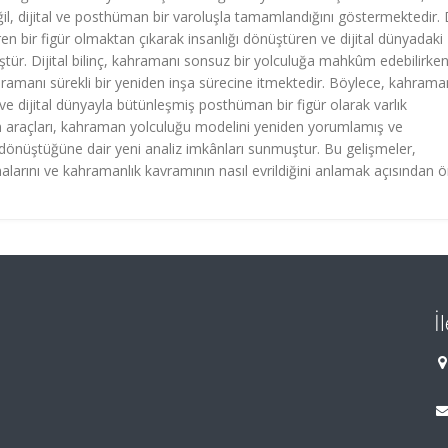
ğil, dijital ve posthüman bir varoluşla tamamlandığını göstermektedir. D
n bir figür olmaktan çıkarak insanlığı dönüştüren ve dijital dünyadaki
ştür. Dijital bilinç, kahramanı sonsuz bir yolculuğa mahkûm edebilirken
amanı sürekli bir yeniden inşa sürecine itmektedir. Böylece, kahrama
k ve dijital dünyayla bütünleşmiş posthüman bir figür olarak varlık
tım araçları, kahraman yolculuğu modelini yeniden yorumlamış ve
nüştüğüne dair yeni analiz imkânları sunmuştur. Bu gelişmeler,
ımalarını ve kahramanlık kavramının nasıl evrildiğini anlamak açısından 
İ