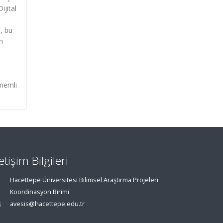
ijital
, bu
n
önemli
letişim Bilgileri
Hacettepe Üniversitesi Bilimsel Araştırma Projeleri
Koordinasyon Birimi
avesis@hacettepe.edu.tr