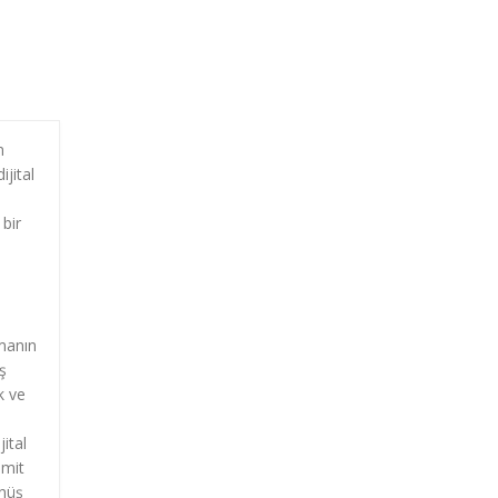
n
jital
 bir
amanın
ş
k ve
ital
omit
önüş