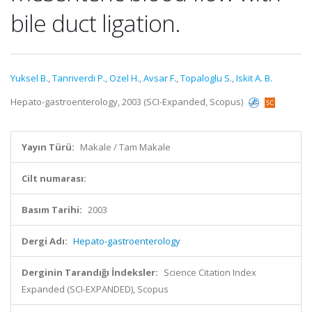
bile duct ligation.
Yuksel B.
,
Tanriverdi P.
,
Ozel H.
,
Avsar F.
,
Topaloglu S.
,
Iskit A. B.
Hepato-gastroenterology, 2003 (SCI-Expanded, Scopus)
Yayın Türü:
Makale / Tam Makale
Cilt numarası:
Basım Tarihi:
2003
Dergi Adı:
Hepato-gastroenterology
Derginin Tarandığı İndeksler:
Science Citation Index
Expanded (SCI-EXPANDED), Scopus