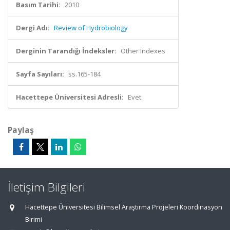
Basım Tarihi:
2010
Dergi Adı:
Review of Hydrobiology
Derginin Tarandığı İndeksler:
Other Indexes
Sayfa Sayıları:
ss.165-184
Hacettepe Üniversitesi Adresli:
Evet
Paylaş
İletişim Bilgileri
Hacettepe Üniversitesi Bilimsel Araştırma Projeleri Koordinasyon
Birimi