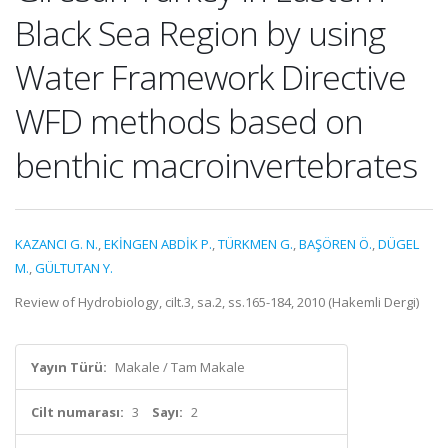
Black Sea Region by using
Water Framework Directive
WFD methods based on
benthic macroinvertebrates
KAZANCI G. N.
,
EKİNGEN ABDİK P.
,
TÜRKMEN G.
,
BAŞÖREN Ö.
,
DÜGEL
M.
,
GÜLTUTAN Y.
Review of Hydrobiology, cilt.3, sa.2, ss.165-184, 2010 (Hakemli Dergi)
Yayın Türü:
Makale / Tam Makale
Cilt numarası:
3
Sayı:
2