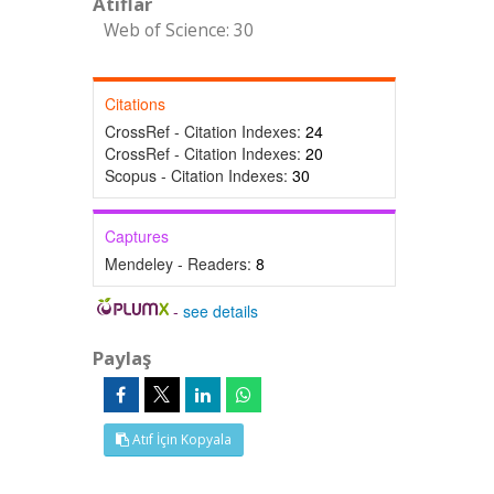
Atıflar
Web of Science: 30
Citations
CrossRef - Citation Indexes:
24
CrossRef - Citation Indexes:
20
Scopus - Citation Indexes:
30
Captures
Mendeley - Readers:
8
-
see details
Paylaş
Atıf İçin Kopyala