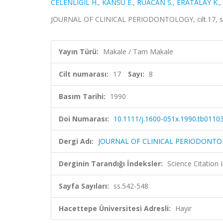
CELENLIGIL H.
,
KANSU E.
,
RUACAN S.
,
ERATALAY K.
,
JOURNAL OF CLINICAL PERIODONTOLOGY, cilt.17, sa.
Yayın Türü:
Makale / Tam Makale
Cilt numarası:
17
Sayı:
8
Basım Tarihi:
1990
Doi Numarası:
10.1111/j.1600-051x.1990.tb01103
Dergi Adı:
JOURNAL OF CLINICAL PERIODONT
Derginin Tarandığı İndeksler:
Science Citation
Sayfa Sayıları:
ss.542-548
Hacettepe Üniversitesi Adresli:
Hayır